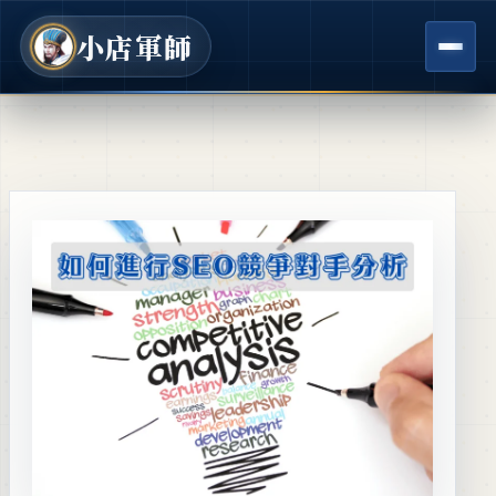
跳
至
小店軍師
主
要
內
容