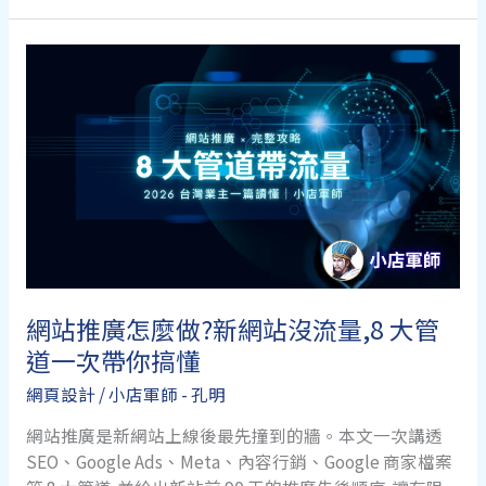
改
版
流
程
與
費
用
全
解
析:
改
版
網站推廣怎麼做?新網站沒流量,8 大管
不
道一次帶你搞懂
掉
Google
網頁設計
/
小店軍師 - 孔明
排
名
網站推廣是新網站上線後最先撞到的牆。本文一次講透
的
SEO、Google Ads、Meta、內容行銷、Google 商家檔案
關