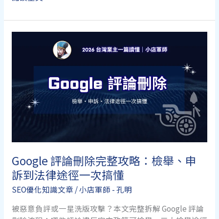
商
站
家
檔
案
停
權
怎
麼
辦？
申
訴
救
回
Google 評論刪除完整攻略：檢舉、申
全
訴到法律途徑一次搞懂
攻
略
SEO優化知識文章
/
小店軍師 - 孔明
與
文
被惡意負評或一星洗版攻擊？本文完整拆解 Google 評論