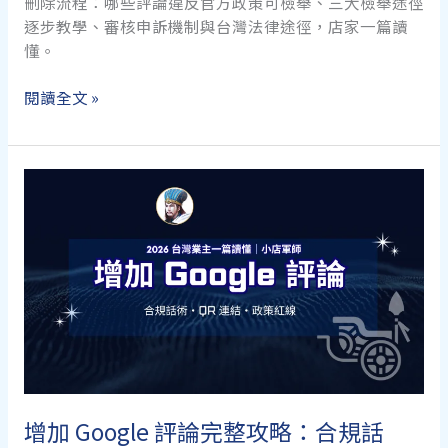
件
刪除流程：哪些評論違反官方政策可檢舉、三大檢舉途徑
清
逐步教學、審核申訴機制與台灣法律途徑，店家一篇讀
單
懂。
Google
閱讀全文 »
評
論
刪
除
完
整
攻
略：
檢
舉、
申
訴
到
增加 Google 評論完整攻略：合規話
法