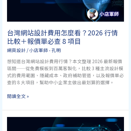
規
話
術、
QR
台灣網站設計費用怎麼看？2026 行情
連
比較＋報價單必查 8 項目
結
與
網頁設計
/
小店軍師 - 孔明
5
條
想知道台灣網站設計費用行情？本文整理 2026 最新報價
政
區間——從免費模板到百萬客製化，比較 3 種主流設計模
策
式的費用範圍、隱藏成本、政府補助管道，以及報價單必
紅
查的 8 大項目，幫助中小企業主做出最划算的選擇。
線
台
閱讀全文 »
灣
網
站
設
計