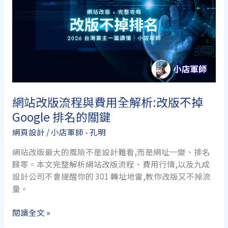
網站改版流程與費用全解析:改版不掉
Google 排名的關鍵
網頁設計
/
小店軍師 - 孔明
網站改版最大的風險不是設計難看,而是網址一變、排名
歸零。本文完整解析網站改版流程、費用行情,以及九成
設計公司不會提醒你的 301 轉址地雷,教你改版又不掉流
量。
網
閱讀全文 »
站