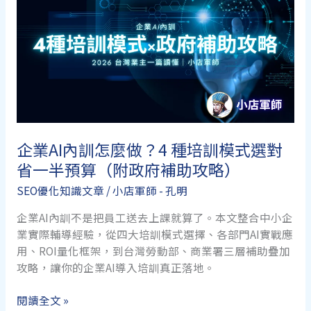
費
用
怎
麼
看？
2026
行
情
企業AI內訓怎麼做？4 種培訓模式選對
比
省一半預算（附政府補助攻略）
較
＋
SEO優化知識文章
/
小店軍師 - 孔明
報
價
企業AI內訓不是把員工送去上課就算了。本文整合中小企
單
業實際輔導經驗，從四大培訓模式選擇、各部門AI實戰應
必
用、ROI量化框架，到台灣勞動部、商業署三層補助疊加
查
攻略，讓你的企業AI導入培訓真正落地。
8
企
項
閱讀全文 »