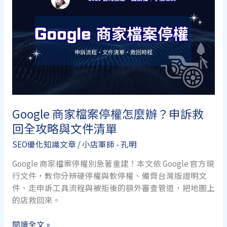
料
是
什
麼?
小
店
免
寫
程
Google 商家檔案停權怎麼辦？申訴救
式,
回全攻略與文件清單
讓
Google
SEO優化知識文章
/
小店軍師 - 孔明
與
AI
Google 商家檔案停權別急著重建！本文依 Google 官方現
秒
行文件，教你分辨硬停權與軟停權、備齊台灣版證明文
懂
件、走申訴工具流程與被拒後的額外審查管道，把地圖上
你
的店救回來。
的
Google
網
閱讀全文 »