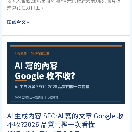
等 8 大管道,並給出新站前 90 天的推廣先後順序,讓有限
鍵
預算花在刀口上。
網
閱讀全文 »
站
推
廣
怎
麼
做?
新
網
站
沒
流
量,8
大
AI 生成內容 SEO:AI 寫的文章 Google 收
管
不收?2026 品質門檻一次看懂
道