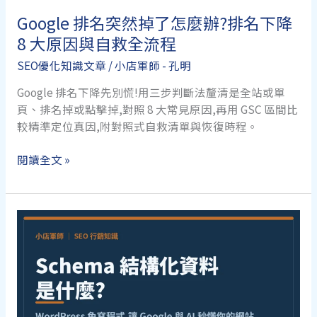
不
收?
Google 排名突然掉了怎麼辦?排名下降
2026
8 大原因與自救全流程
品
SEO優化知識文章
/
小店軍師 - 孔明
質
門
Google 排名下降先別慌!用三步判斷法釐清是全站或單
檻
頁、排名掉或點擊掉,對照 8 大常見原因,再用 GSC 區間比
一
較精準定位真因,附對照式自救清單與恢復時程。
次
看
Google
閱讀全文 »
懂
排
名
突
然
掉
了
怎
麼
辦?