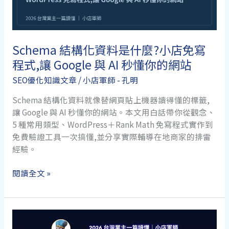
排
名
下
降
Schema 結構化資料是什麼?小店免寫
8
程式,讓 Google 與 AI 秒懂你的網站
大
SEO優化知識文章
/
小店軍師 - 孔明
原
因
Schema 結構化資料就像替網頁貼上機器讀得懂的標籤,
與
讓 Google 與 AI 秒懂你的網站。本文用白話帶你從觀念、
自
5 種常用類型、WordPress＋Rank Math 免寫程式實作到
救
免費驗證工具一次搞懂,並分享實際輔導在地商家的排雷
全
經驗。
流
程
Schema
閱讀全文 »
結
構
化
資