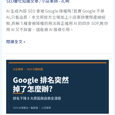
SEO優化知識文章
/
小店軍師 - 孔明
一
次
AI 生成內容 SEO 會被 Google 降權嗎?其實 Google 不禁
帶
AI,只看品質。本文用官方立場加上小店軍師實際產線經
你
驗,拆解 5 種會被降權的用法與正確用 AI 的四步 SOP,教你
搞
用 AI 又不踩雷、還能被 AI 搜尋引用。
懂
AI
閱讀全文 »
生
成
內
容
SEO:AI
寫
的
文
章
Google
收