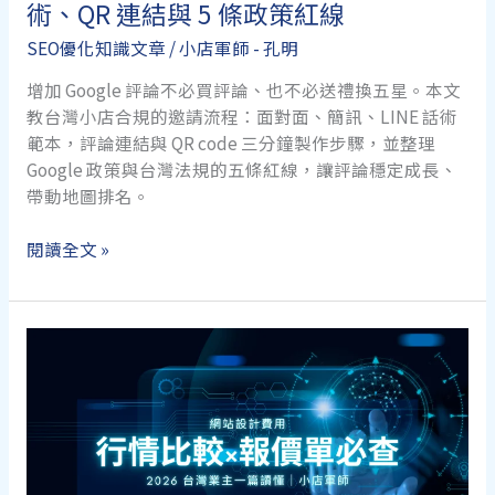
術、QR 連結與 5 條政策紅線
律
途
SEO優化知識文章
/
小店軍師 - 孔明
徑
一
增加 Google 評論不必買評論、也不必送禮換五星。本文
次
教台灣小店合規的邀請流程：面對面、簡訊、LINE 話術
搞
範本，評論連結與 QR code 三分鐘製作步驟，並整理
懂
Google 政策與台灣法規的五條紅線，讓評論穩定成長、
帶動地圖排名。
增
閱讀全文 »
加
Google
評
論
完
整
攻
略：
合