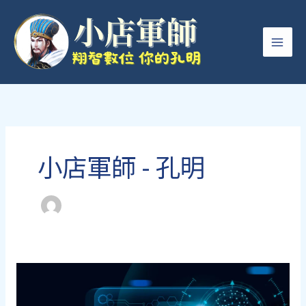
跳
至
主
要
內
容
小店軍師 - 孔明