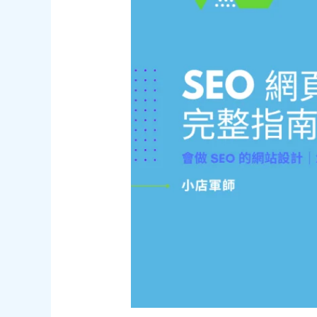
學
的
8
大
策
略
（附
LINE
OA
攻
略）