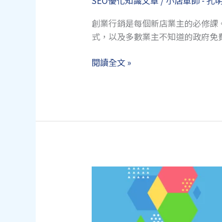
SEO優化知識文章
/
小店軍師 - 孔
創業行銷是每個新店業主的必修課。本
式，以及多數業主不知道的政府免
創
閱讀全文 »
業
行
銷
怎
麼
做？
台
灣
小
店
必