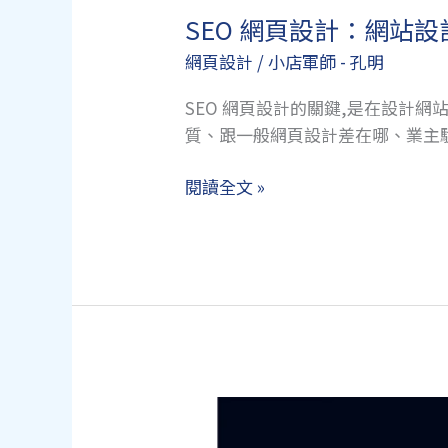
SEO 網頁設計：網站
網頁設計
/
小店軍師 - 孔明
SEO 網頁設計的關鍵,是在設計
質、跟一般網頁設計差在哪、業主
SEO
閱讀全文 »
網
頁
設
計：
網
站
設
計
時