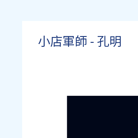
跳
至
主
要
小店軍師 - 孔明
內
容