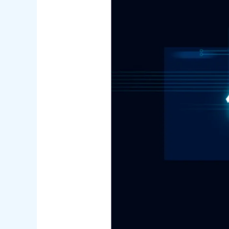
流
量
沒
增
加，
訂
單
也
能
變
多
（2026
中
小
店
家
版）