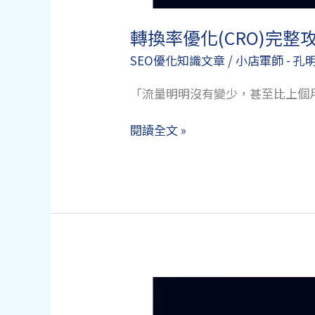
轉換率優化(CRO)完
SEO優化知識文章
/
小店軍師 - 孔
「流量明明沒有變少，甚至比上個
轉
閱讀全文 »
換
率
優
化
(CRO)
完
整
攻
略：