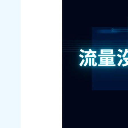
沒
做
這
些，
上
線
就
注
定
沒
流
量